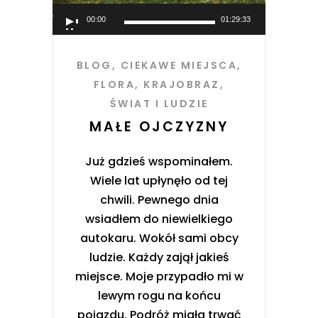
Odtwarzacz
00:00
01:29:33
plików
dźwiękowych
BLOG
,
CIEKAWE MIEJSCA
,
FLORA
,
KRAJOBRAZ
,
ŚWIAT I LUDZIE
MAŁE OJCZYZNY
Już gdzieś wspominałem.
Wiele lat upłynęło od tej
chwili. Pewnego dnia
wsiadłem do niewielkiego
autokaru. Wokół sami obcy
ludzie. Każdy zajął jakieś
miejsce. Moje przypadło mi w
lewym rogu na końcu
pojazdu. Podróż miała trwać