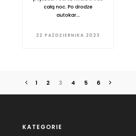
całą noc. Po drodze
autokar
22 PAŹDZIERNIKA 2023
1
2
3
4
5
6
KATEGORIE