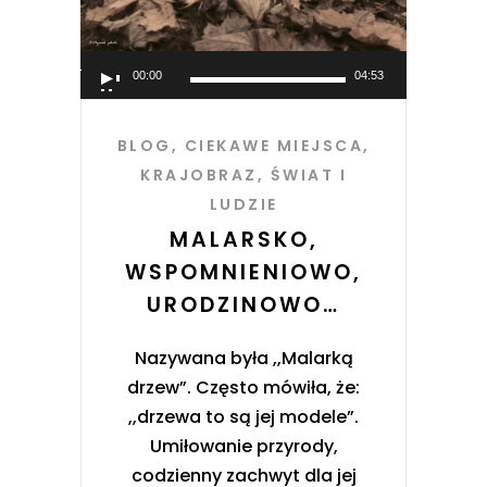
Odtwarzacz
00:00
04:53
plików
dźwiękowych
BLOG
,
CIEKAWE MIEJSCA
,
KRAJOBRAZ
,
ŚWIAT I
LUDZIE
MALARSKO,
WSPOMNIENIOWO,
URODZINOWO…
Nazywana była ,,Malarką
drzew”. Często mówiła, że:
,,drzewa to są jej modele”.
Umiłowanie przyrody,
codzienny zachwyt dla jej