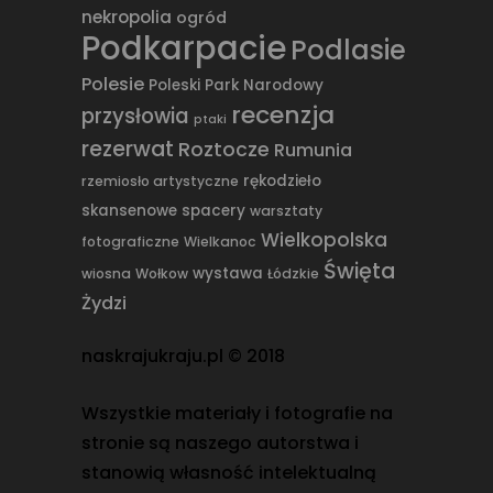
nekropolia
ogród
Podkarpacie
Podlasie
Polesie
Poleski Park Narodowy
recenzja
przysłowia
ptaki
rezerwat
Roztocze
Rumunia
rękodzieło
rzemiosło artystyczne
skansenowe spacery
warsztaty
Wielkopolska
fotograficzne
Wielkanoc
Święta
wystawa
wiosna
Wołkow
Łódzkie
Żydzi
naskrajukraju.pl © 2018
Wszystkie materiały i fotografie na
stronie są naszego autorstwa i
stanowią własność intelektualną