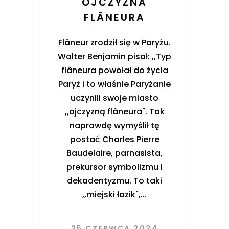
OJCZYZNA
FLÂNEURA
Flâneur zrodził się w Paryżu.
Walter Benjamin pisał: ,,Typ
flâneura powołał do życia
Paryż i to właśnie Paryżanie
uczynili swoje miasto
,,ojczyzną flâneura". Tak
naprawdę wymyślił tę
postać Charles Pierre
Baudelaire, parnasista,
prekursor symbolizmu i
dekadentyzmu. To taki
,,miejski łazik",
25 CZERWCA 2024