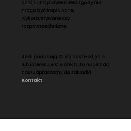
chronioną prawem. Bez zgody nie
mogą być kopiowane,
wykorzystywane czy
rozpowszechniane.
Jeśli podobają Ci się nasze zdjęcia
lub interesuje Cię oferta to napisz do
nas! Zapraszamy do zakładki
Kontakt