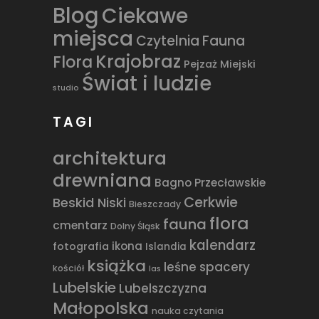
Blog
Ciekawe
miejsca
Czytelnia
Fauna
Krajobraz
Flora
Pejzaż Miejski
Świat i ludzie
studio
TAGI
architektura
drewniana
Bagno Przecławskie
Cerkwie
Beskid Niski
Bieszczady
flora
fauna
cmentarz
Dolny Śląsk
kalendarz
ikona
fotografia
Islandia
książka
leśne spacery
kościół
las
Lubelskie
Lubelszczyzna
Małopolska
nauka czytania